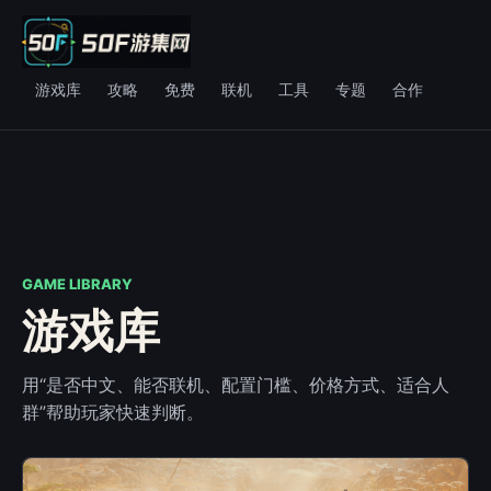
游戏库
攻略
免费
联机
工具
专题
合作
GAME LIBRARY
游戏库
用“是否中文、能否联机、配置门槛、价格方式、适合人
群”帮助玩家快速判断。