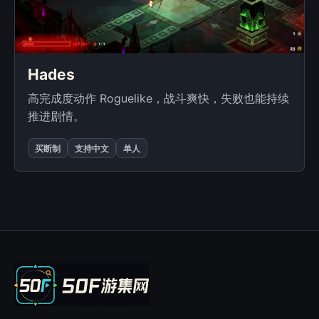
Hades
高完成度动作 Roguelike，战斗爽快，失败也能持续
推进剧情。
买断制
支持中文
单人