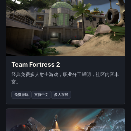
Team Fortress 2
经典免费多人射击游戏，职业分工鲜明，社区内容丰
富。
免费游玩
支持中文
多人在线