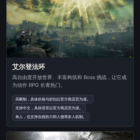
艾尔登法环
高自由度开放世界、丰富构筑和 Boss 挑战，让它成
为动作 RPG 长青热门。
买断制，具体价格与折扣以官方商店页为准。
支持中文，具体语言以官方商店页为准。
单人，也支持在线协力和入侵等多人机制。